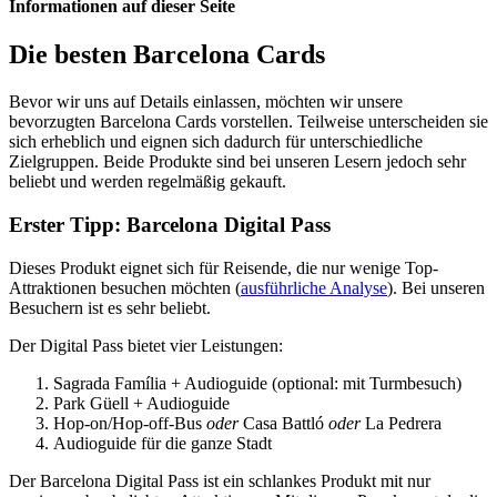
Informationen auf dieser Seite
Die besten Barcelona Cards
B
ev
or
w
ir
uns
a
uf
Details
e
in
lass
en
,
m
ö
ch
ten
w
ir
unse
re
be
vor
z
ug
ten
Barcelona
Cards
v
orst
ellen
.
Teilweise unterscheiden sie
sich erheblich und eignen sich dadurch für unterschiedliche
Zielgruppen. Beide Produkte sind bei unseren Lesern jedoch sehr
beliebt und werden regelmäßig gekauft.
Erster Tipp: Barcelona Digital Pass
Dieses Produkt eignet sich für Reisende, die nur wenige Top-
Attraktionen besuchen möchten (
ausführliche Analyse
). Bei unseren
Besuchern ist es sehr beliebt.
Der Digital Pass bietet vier Leistungen:
Sagrada Família + Audioguide (optional: mit Turmbesuch)
Park Güell + Audioguide
Hop-on/Hop-off-Bus
oder
Casa Battló
oder
La Pedrera
Audioguide für die ganze Stadt
Der Barcelona Digital Pass ist ein schlankes Produkt mit nur