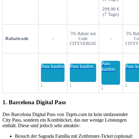
299,90 €
(7 Tage)
5% Rabatt mit
5% Rab
Rabattcode
-
-
Code
Co
CITYVERG05
CITYV
Pass
Pass kaufen
Pass kaufen
Pass k
kaufen
;
;
;
;
1. Barcelona Digital Pass
Der Barcelona Digital Pass von Tiqets.com ist kein umfassender
City Pass, sondern ein Kombiticket, das nur wenige Leistungen
enthält. Diese sind jedoch sehr attraktiv:
Besuch der Sagrada Família mit Zeitfenster-Ticket (optional: