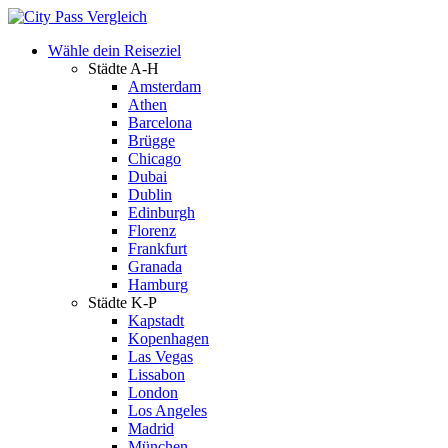
Wähle dein Reiseziel
Städte A-H
Amsterdam
Athen
Barcelona
Brügge
Chicago
Dubai
Dublin
Edinburgh
Florenz
Frankfurt
Granada
Hamburg
Städte K-P
Kapstadt
Kopenhagen
Las Vegas
Lissabon
London
Los Angeles
Madrid
München