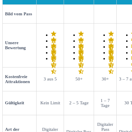
Bild vom Pass
Unsere
Bewertung
Kostenfreie
3 aus 5
50+
30+
3 – 7 
Attraktionen
1 – 7
Gültigkeit
Kein Limit
2 – 5 Tage
30 
Tage
Digitaler
Art der
Digitaler
Pass
Digitaler Pass
Digital