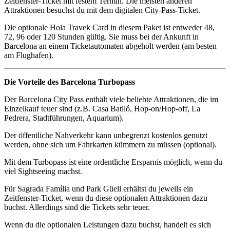
Zeitfenster-Ticket mit festem Termin. Die meisten anderen
Attraktionen besuchst du mit dem digitalen City-Pass-Ticket.
Die optionale Hola Travek Card in diesem Paket ist entweder 48,
72, 96 oder 120 Stunden gültig. Sie muss bei der Ankunft in
Barcelona an einem Ticketautomaten abgeholt werden (am besten
am Flughafen).
Die Vorteile des Barcelona Turbopass
Der Barcelona City Pass enthält viele beliebte Attraktionen, die im
Einzelkauf teuer sind (z.B. Casa Batlló, Hop-on/Hop-off, La
Pedrera, Stadtführungen, Aquarium).
Der öffentliche Nahverkehr kann unbegrenzt kostenlos genutzt
werden, ohne sich um Fahrkarten kümmern zu müssen (optional).
Mit dem Turbopass ist eine ordentliche Ersparnis möglich, wenn du
viel Sightseeing machst.
Für Sagrada Família und Park Güell erhältst du jeweils ein
Zeitfenster-Ticket, wenn du diese optionalen Attraktionen dazu
buchst. Allerdings sind die Tickets sehr teuer.
Wenn du die optionalen Leistungen dazu buchst, handelt es sich