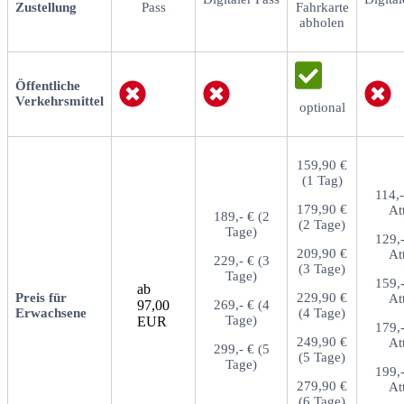
Zustellung
Pass
Fahrkarte
abholen
Öffentliche
Verkehrsmittel
optional
159,90 €
(1 Tag)
114,-
179,90 €
Att
189,- € (2
(2 Tage)
Tage)
129,-
209,90 €
Att
229,- € (3
(3 Tage)
Tage)
159,-
ab
Preis für
229,90 €
Att
97,00
269,- € (4
Erwachsene
(4 Tage)
Tage)
EUR
179,-
249,90 €
Att
299,- € (5
(5 Tage)
Tage)
199,-
279,90 €
Att
(6 Tage)