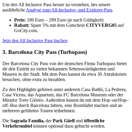
Um den All Inclusive Pass besser zu verstehen, lies unsere
ausführliche
Analyse zum All-Inclusive- und Explorer-Pass
.
Preis:
189 Euro – 299 Euro (je nach Gültigkeit)
Rabatt:
Spare 5% mit dem Gutschein
CITYVERG05
auf
GoCity.com.
Jetzt den All Inclusive Pass buchen
3. Barcelona City Pass (Turbopass)
Der
Barcelona
City Pass von der deutschen Firma Turbopass
b
iet
et
dir
den
E
int
r
itt
z
u
v
iel
en
be
kan
nt
en
Se
hen
sw
ü
rd
ig
ke
it
en
und
Muse
en
in
der
St
ad
t
.
Mit
dem
Pass
k
ann
st
du
etwa 30
Att
rak
tion
en
bes
uc
hen
,
oh
ne
extra
z
u
be
z
ah
len
.
Z
u
den
Highlights
ge
h
ö
ren
un
ter
and
ere
m
Cas
a
Bat
ll
ó
,
La
Ped
rera
,
Cas
a
Vic
ens, das Aquarium, das FC Barcelona Museum
o
der
der
Mir
ador
Tor
re
Gl
ò
ries
.
Au
ß
er
dem
k
ann
st
du
mit
dem
Hop
–
on
/
Hop
–
off
–
Bus
d
urch
Barcelona
f
ah
ren
,
e
ine
Boots
f
ah
rt
mac
hen
und
an
mehreren geführten Touren teilnehmen.
Die
Sagrada Família,
der
Park Güell
und
öffentliche
Verkehrsmittel
können optional dazu gebucht werden.