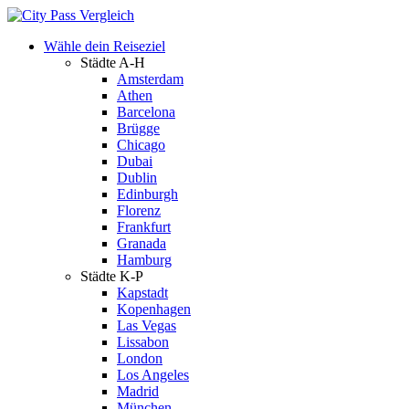
Wähle dein Reiseziel
Städte A-H
Amsterdam
Athen
Barcelona
Brügge
Chicago
Dubai
Dublin
Edinburgh
Florenz
Frankfurt
Granada
Hamburg
Städte K-P
Kapstadt
Kopenhagen
Las Vegas
Lissabon
London
Los Angeles
Madrid
München