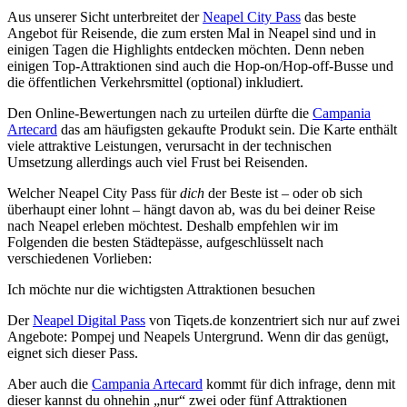
Aus unserer Sicht unterbreitet der
Neapel City Pass
das beste
Angebot für Reisende, die zum ersten Mal in Neapel sind und in
einigen Tagen die Highlights entdecken möchten. Denn neben
einigen Top-Attraktionen sind auch die Hop-on/Hop-off-Busse und
die öffentlichen Verkehrsmittel (optional) inkludiert.
Den Online-Bewertungen nach zu urteilen dürfte die
Campania
Artecard
das am häufigsten gekaufte Produkt sein. Die Karte enthält
viele attraktive Leistungen, verursacht in der technischen
Umsetzung allerdings auch viel Frust bei Reisenden.
Welcher Neapel City Pass für
dich
der Beste ist – oder ob sich
überhaupt einer lohnt – hängt davon ab, was du bei deiner Reise
nach Neapel erleben möchtest. Deshalb empfehlen wir im
Folgenden die besten Städtepässe, aufgeschlüsselt nach
verschiedenen Vorlieben:
Ich möchte nur die wichtigsten Attraktionen besuchen
Der
Neapel Digital Pass
von Tiqets.de konzentriert sich nur auf zwei
Angebote: Pompej und Neapels Untergrund. Wenn dir das genügt,
eignet sich dieser Pass.
Aber auch die
Campania Artecard
kommt für dich infrage, denn mit
dieser kannst du ohnehin „nur“ zwei oder fünf Attraktionen