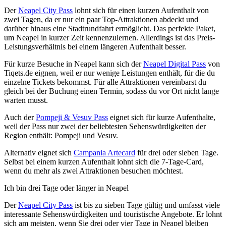
Der
Neapel City Pass
lohnt sich für einen kurzen Aufenthalt von
zwei Tagen, da er nur ein paar Top-Attraktionen abdeckt und
darüber hinaus eine Stadtrundfahrt ermöglicht. Das perfekte Paket,
um Neapel in kurzer Zeit kennenzulernen. Allerdings ist das Preis-
Leistungsverhältnis bei einem längeren Aufenthalt besser.
Für kurze Besuche in Neapel kann sich der
Neapel Digital Pass
von
Tiqets.de eignen, weil er nur wenige Leistungen enthält, für die du
einzelne Tickets bekommst. Für alle Attraktionen vereinbarst du
gleich bei der Buchung einen Termin, sodass du vor Ort nicht lange
warten musst.
Auch der
Pompeji & Vesuv Pass
eignet sich für kurze Aufenthalte,
weil der Pass nur zwei der beliebtesten Sehenswürdigkeiten der
Region enthält: Pompeji und Vesuv.
Alternativ eignet sich
Campania Artecard
für drei oder sieben Tage.
Selbst bei einem kurzen Aufenthalt lohnt sich die 7-Tage-Card,
wenn du mehr als zwei Attraktionen besuchen möchtest.
Ich bin drei Tage oder länger in Neapel
Der
Neapel City Pass
ist bis zu sieben Tage gültig und umfasst viele
interessante Sehenswürdigkeiten und touristische Angebote. Er lohnt
sich am meisten, wenn Sie drei oder vier Tage in Neapel bleiben