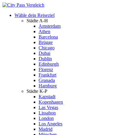
Wähle dein Reiseziel
Städte A-H
Amsterdam
Athen
Barcelona
Brügge
Chicago
Dubai
Dublin
Edinburgh
Florenz
Frankfurt
Granada
Hamburg
Städte K-P
Kapstadt
Kopenhagen
Las Vegas
Lissabon
London
Los Angeles
Madrid
München