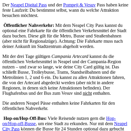
Der
Neapel Digital Pass
und der
Pompeji & Vesuv
Pass haben keine
feste Laufzeit: Du bestimmst selbst, wann du welche Attraktion
besuchen möchtest.
Öffentlicher Nahverkehr:
Mit dem Neapel City Pass kannst du
optional eine Fahrkarte für die öffentlichen Verkehrsmittel der Stadt
dazu buchen. Diese gilt für die Metro, Busse und Straßenbahnen
(aber nicht für Regionalzüge). Achtung: Die Fahrkarte muss nach
deiner Ankunft im Stadtzentrum abgeholt werden.
Mit der drei Tage gültigen
Campania Artecard
kannst du die
öffentlichen Verkehrsmittel in Neapel und der Campania-Region
nutzen – und zwar so lange, wie deine City Card gültig ist. Das
schließt Busse, Trolleybusse, Trams, Standseilbahnen und die
Metrolinien 1, 2 und 6 ein. Du kannst zu allen Attraktionen fahren,
die von der Artecard abgedeckt werden (aber nicht in andere
Regionen, in denen sich keine Attraktionen befinden). Der
Flughafenbus und der Bus zum Vesuv sind
nicht
enthalten.
Die anderen Neapel Pässe enthalten keine Fahrkarten für den
öffentlichen Nahverkehr.
Hop-on/Hop-Off-Bus:
Viele Reisende nutzen gern die
Hop-
on/Hop-off-Busse
, um eine Stadt zu erkunden. Nur mit dem
Neapel
City Pass
können die Busse für 24 Stunden optional dazu gebucht