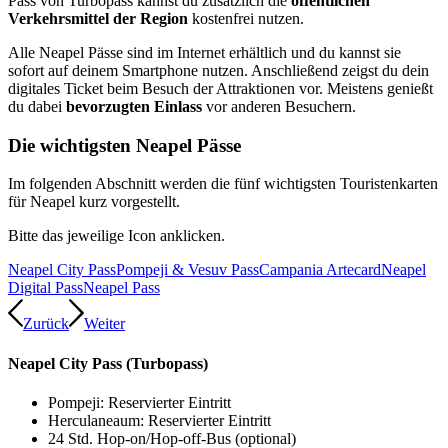
Pass von Turbopass kannst du zusätzlich die
öffentlichen
Verkehrsmittel der Region
kostenfrei nutzen.
Alle Neapel Pässe sind im Internet erhältlich und du kannst sie
sofort auf deinem Smartphone nutzen. Anschließend zeigst du dein
digitales Ticket beim Besuch der Attraktionen vor. Meistens genießt
du dabei
bevorzugten Einlass
vor anderen Besuchern.
Die wichtigsten Neapel Pässe
Im folgenden Abschnitt werden die fünf wichtigsten Touristenkarten
für Neapel kurz vorgestellt.
Bitte das jeweilige Icon anklicken.
Neapel City Pass
Pompeji & Vesuv Pass
Campania Artecard
Neapel
Digital Pass
Neapel Pass
Zurück
Weiter
Neapel City Pass (Turbopass)
Pompeji: Reservierter Eintritt
Herculaneaum: Reservierter Eintritt
24 Std. Hop-on/Hop-off-Bus (optional)