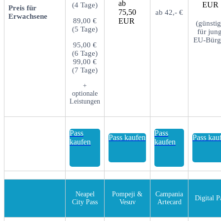
ab
EUR
(4 Tage)
Preis für
75,50
ab 42,- €
Erwachsene
89,00 €
EUR
(günstig
(5 Tage)
für jun
EU-Bürg
95,00 €
(6 Tage)
99,00 €
(7 Tage)
+
optionale
Leistungen
Pass
Pass
Pass kaufen
Pass kau
kaufen
kaufen
Neapel
Pompeji &
Campania
Digital P
City Pass
Vesuv
Artecard