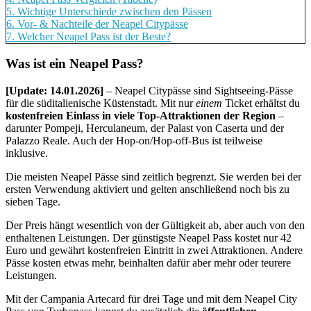
5.
Wichtige Unterschiede zwischen den Pässen
6.
Vor- & Nachteile der Neapel Citypässe
7.
Welcher Neapel Pass ist der Beste?
Was ist ein Neapel Pass?
[Update: 14.01.2026]
– Neapel Citypässe sind Sightseeing-Pässe
für die süditalienische Küstenstadt. Mit nur
einem
Ticket erhältst du
kostenfreien Einlass in viele Top-Attraktionen der Region
–
darunter Pompeji, Herculaneum, der Palast von Caserta und der
Palazzo Reale. Auch der Hop-on/Hop-off-Bus ist teilweise
inklusive.
Die meisten Neapel Pässe sind zeitlich begrenzt. Sie werden bei der
ersten Verwendung aktiviert und gelten anschließend noch bis zu
sieben Tage.
Der Preis hängt wesentlich von der Gültigkeit ab, aber auch von den
enthaltenen Leistungen. Der günstigste Neapel Pass kostet nur 42
Euro und gewährt kostenfreien Eintritt in zwei Attraktionen. Andere
Pässe kosten etwas mehr, beinhalten dafür aber mehr oder teurere
Leistungen.
Mit der Campania Artecard für drei Tage und mit dem Neapel City