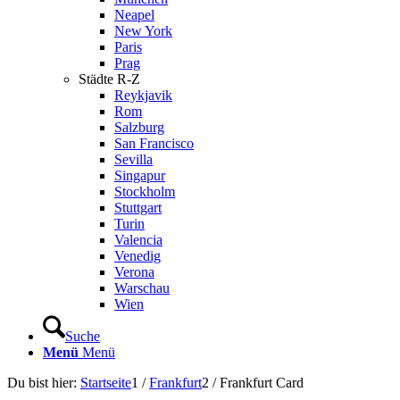
Neapel
New York
Paris
Prag
Städte R-Z
Reykjavik
Rom
Salzburg
San Francisco
Sevilla
Singapur
Stockholm
Stuttgart
Turin
Valencia
Venedig
Verona
Warschau
Wien
Suche
Menü
Menü
Du bist hier:
Startseite
1
/
Frankfurt
2
/
Frankfurt Card