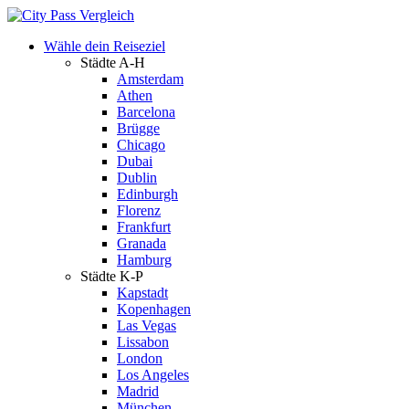
Wähle dein Reiseziel
Städte A-H
Amsterdam
Athen
Barcelona
Brügge
Chicago
Dubai
Dublin
Edinburgh
Florenz
Frankfurt
Granada
Hamburg
Städte K-P
Kapstadt
Kopenhagen
Las Vegas
Lissabon
London
Los Angeles
Madrid
München