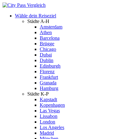
Wähle dein Reiseziel
Städte A-H
Amsterdam
Athen
Barcelona
Brügge
Chicago
Dubai
Dublin
Edinburgh
Florenz
Frankfurt
Granada
Hamburg
Städte K-P
Kapstadt
Kopenhagen
Las Vegas
Lissabon
London
Los Angeles
Madrid
München