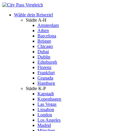
Wähle dein Reiseziel
Städte A-H
Amsterdam
Athen
Barcelona
Brügge
Chicago
Dubai
Dublin
Edinburgh
Florenz
Frankfurt
Granada
Hamburg
Städte K-P
Kapstadt
Kopenhagen
Las Vegas
Lissabon
London
Los Angeles
Madrid
München